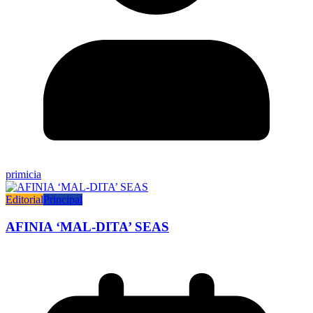
primicia
Editorial
Principal
AFINIA ‘MAL-DITA’ SEAS