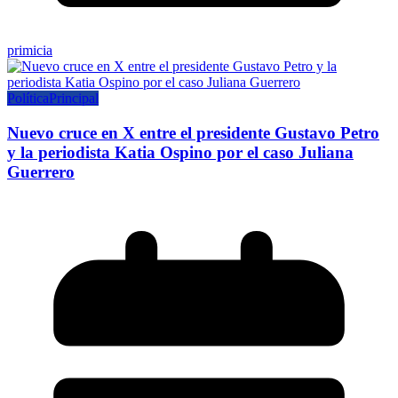
primicia
Política
Principal
Nuevo cruce en X entre el presidente Gustavo Petro
y la periodista Katia Ospino por el caso Juliana
Guerrero