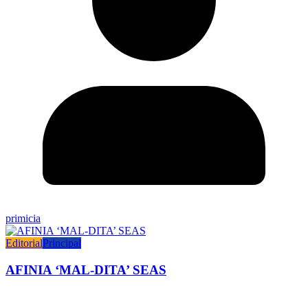
primicia
Editorial
Principal
AFINIA ‘MAL-DITA’ SEAS