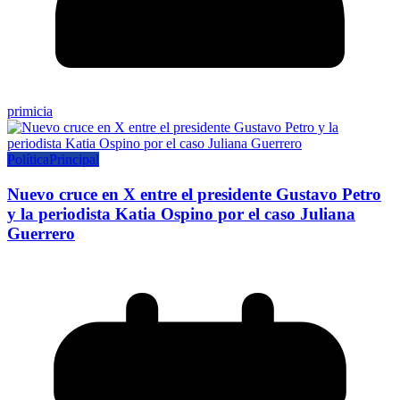
primicia
Política
Principal
Nuevo cruce en X entre el presidente Gustavo Petro
y la periodista Katia Ospino por el caso Juliana
Guerrero