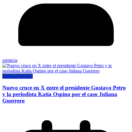
primicia
Política
Principal
Nuevo cruce en X entre el presidente Gustavo Petro
y la periodista Katia Ospino por el caso Juliana
Guerrero