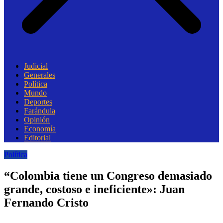
Judicial
Generales
Política
Mundo
Deportes
Farándula
Opinión
Economía
Editorial
Política
“Colombia tiene un Congreso demasiado
grande, costoso e ineficiente»: Juan
Fernando Cristo