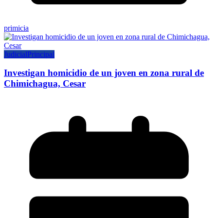
primicia
Judicial
Principal
Investigan homicidio de un joven en zona rural de
Chimichagua, Cesar