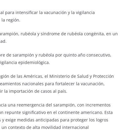
l para intensificar la vacunación y la vigilancia
 la región.
arampión, rubéola y síndrome de rubéola congénita, en un
dad.
bre de sarampión y rubéola por quinto año consecutivo,
vigilancia epidemiológica.
ión de las Américas, el Ministerio de Salud y Protección
ineamientos nacionales para fortalecer la vacunación,
ir la importación de casos al país.
encia una reemergencia del sarampión, con incrementos
n repunte significativo en el continente americano. Esta
us y exige medidas anticipadas para proteger los logros
un contexto de alta movilidad internacional