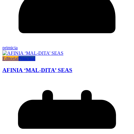
primicia
Editorial
Principal
AFINIA ‘MAL-DITA’ SEAS