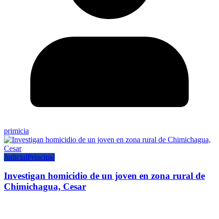
primicia
Judicial
Principal
Investigan homicidio de un joven en zona rural de
Chimichagua, Cesar