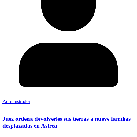
Administrador
Juez ordena devolverles sus tierras a nueve familias
desplazadas en Astrea