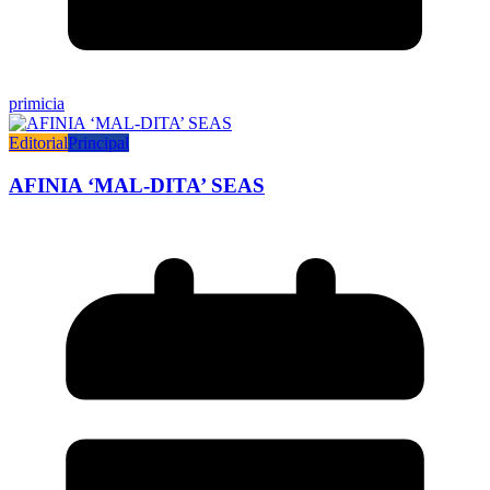
primicia
Editorial
Principal
AFINIA ‘MAL-DITA’ SEAS