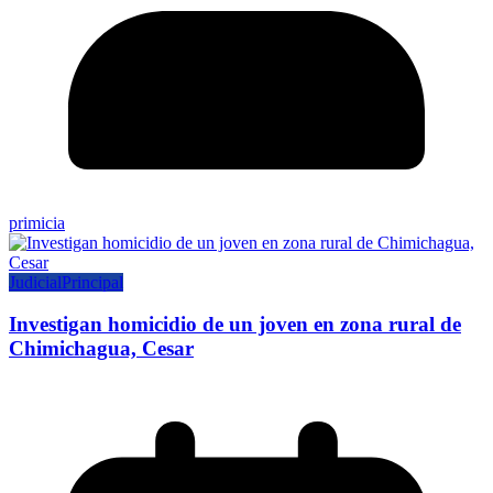
primicia
Judicial
Principal
Investigan homicidio de un joven en zona rural de
Chimichagua, Cesar