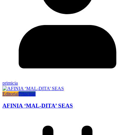
primicia
Editorial
Principal
AFINIA ‘MAL-DITA’ SEAS