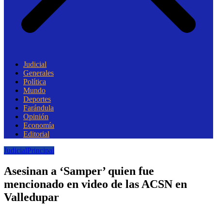
Judicial
Generales
Política
Mundo
Deportes
Farándula
Opinión
Economía
Editorial
Judicial
Principal
Asesinan a ‘Samper’ quien fue
mencionado en video de las ACSN en
Valledupar