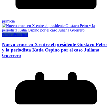
primicia
Política
Principal
Nuevo cruce en X entre el presidente Gustavo Petro
y la periodista Katia Ospino por el caso Juliana
Guerrero