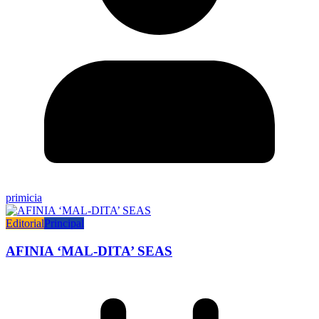
primicia
Editorial
Principal
AFINIA ‘MAL-DITA’ SEAS