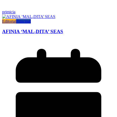
primicia
Editorial
Principal
AFINIA ‘MAL-DITA’ SEAS