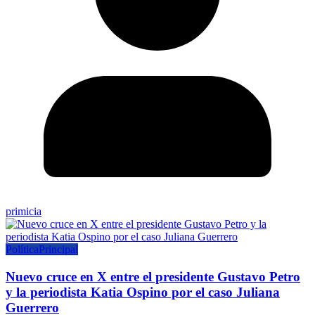
primicia
Política
Principal
Nuevo cruce en X entre el presidente Gustavo Petro
y la periodista Katia Ospino por el caso Juliana
Guerrero