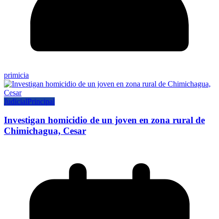
primicia
Judicial
Principal
Investigan homicidio de un joven en zona rural de
Chimichagua, Cesar